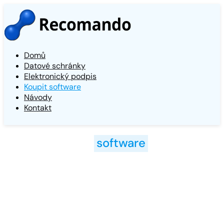
Domů
Datové schránky
Elektronický podpis
Koupit software
Návody
Kontakt
Koupit
software
pro datové schránky a
elektronický podpis
Jedna licence programu je vždy použitelná pouze na jeden
PC s operačním systémem Windows.