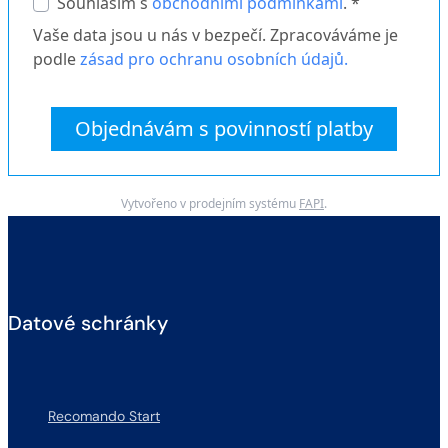
Souhlasím s
obchodními podmínkami
. *
Vaše data jsou u nás v bezpečí. Zpracováváme je
podle
zásad pro ochranu osobních údajů.
Objednávám s povinností platby
Vytvořeno v prodejním systému
FAPI
.
Datové schránky
Recomando Start